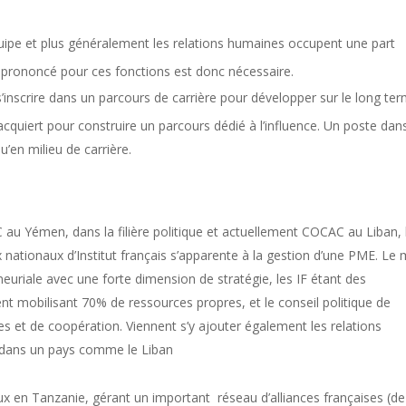
quipe et plus généralement les relations humaines occupent une part
êt prononcé pour ces fonctions est donc nécessaire.
’inscrire dans un parcours de carrière pour développer sur le long ter
quiert pour construire un parcours dédié à l’influence. Un poste dans
’en milieu de carrière.
 au Yémen, dans la filière politique et actuellement COCAC au Liban, 
 nationaux d’Institut français s’apparente à la gestion d’une PME. Le 
uriale avec une forte dimension de stratégie, les IF étant des
 mobilisant 70% de ressources propres, et le conseil politique de
es et de coopération. Viennent s’y ajouter également les relations
s dans un pays comme le Liban
x en Tanzanie, gérant un important réseau d’alliances françaises (de