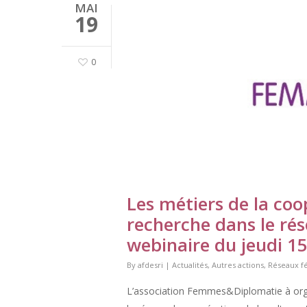
MAI
19
0
Les métiers de la coop
recherche dans le ré
webinaire du jeudi 15
By
afdesri
|
Actualités
,
Autres actions
,
Réseaux f
L’association Femmes&Diplomatie à organ