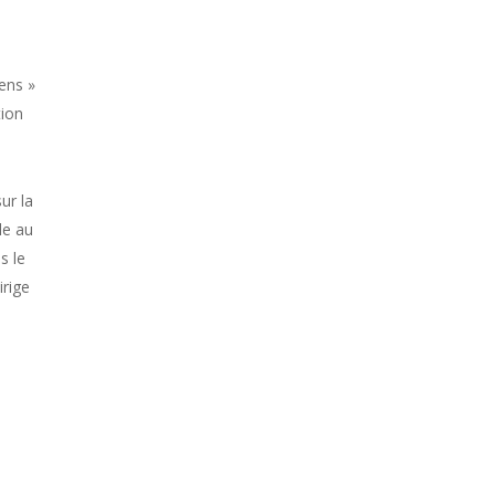
u
ens »
tion
ur la
le au
s le
irige