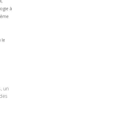
l,
ogie à
-même
 le
, un
 des