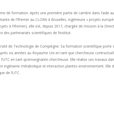
e de formation. Après une première partie de carrière dans l’aide a
ante de l’Ifremer au CLORA à Bruxelles, ingénieure « projets europé
ts à l’Ifremer), elle est, depuis 2017, chargée de mission à la Direc
i des partenariats scientifiques de l’institut.
ersité de Technologie de Compiègne. Sa formation scientifique porte s
. Après six années au Royaume Uni en tant que chercheuse contractuel
 l’UTC en tant qu’enseignante-chercheuse. Elle réalise ses travaux dan
n ingénierie métabolique et interaction plantes-environnement. Elle d
ue de l’UTC.