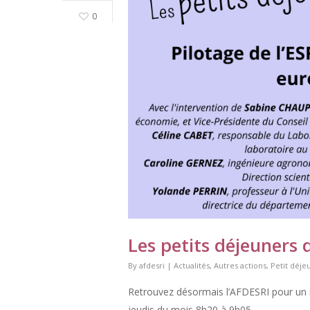
0
Les petits déjeuners 
By
afdesri
|
Actualités
,
Autres actions
,
Petit déje
Retrouvez désormais l’AFDESRI pour un r
jeudis du mois 8h20 à 9h05.