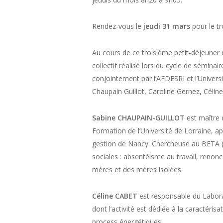
Rendez-vous le
jeudi 31 mars
pour le t
Au cours de ce troisième petit-déjeuner de
collectif réalisé lors du cycle de séminai
conjointement par l’AFDESRI et l’Univers
Chaupain Guillot, Caroline Gernez, Céline
Sabine CHAUPAIN-GUILLOT
est maître 
Formation de l’Université de Lorraine, a
gestion de Nancy. Chercheuse au BETA (U
sociales : absentéisme au travail, renon
mères et des mères isolées.
Céline CABET
est responsable du Labora
dont l’activité est dédiée à la caractéri
process énergétiques