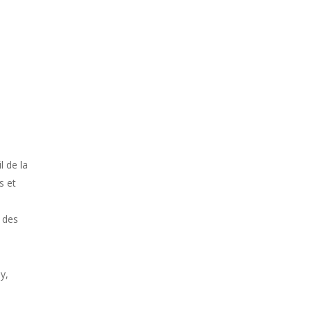
 de la
s et
 des
y,