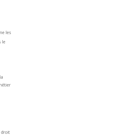
me les
 le
la
métier
 droit