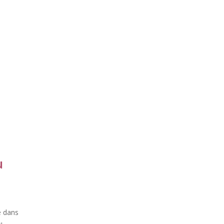
u
e dans