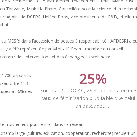
 de la recherche. Le 15 avril dernier, l’événement à réuni Marie Buscai
n Tanzanie, Minh-Ha Pham, Conseillère pour la science et la technol
teur adjoint de DCERR. Hélène Roos, vice-présidente de F&D, et elle
ébats.
 MESRI dans l’accession de postes à responsabilité, l’AFDESRI a eu
ébat et y a été représentée par Minh-Hà Pham, membre du conseil
 à retenir des interventions et des échanges du webinaire :
25
%
 1700 expatriés
éseau offre 113
Sur les 124 COCAC, 25% sont des femmes
occupés à 36% des
taux de féminisation plus faible que celui
ambassadeurs.
e trois enjeux pour entrer dans ce réseau :
 champ large (culture, éducation, coopération, recherche) requiert un