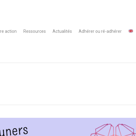
re action
Ressources
Actualités
Adhérer ou ré-adhérer