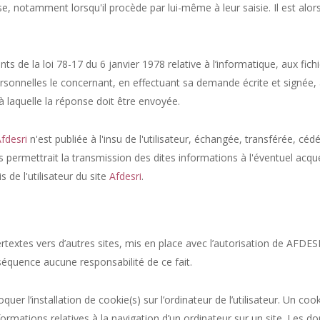
 notamment lorsqu'il procède par lui-même à leur saisie. Il est alors p
 de la loi 78-17 du 6 janvier 1978 relative à l’informatique, aux fichier
ersonnelles le concernant, en effectuant sa demande écrite et signée,
 à laquelle la réponse doit être envoyée.
fdesri
n'est publiée à l'insu de l'utilisateur, échangée, transférée, c
 permettrait la transmission des dites informations à l'éventuel acqu
 de l'utilisateur du site
Afdesri
.
textes vers d’autres sites, mis en place avec l’autorisation de AFDESR
nséquence aucune responsabilité de ce fait.
uer l’installation de cookie(s) sur l’ordinateur de l’utilisateur. Un cook
 informations relatives à la navigation d’un ordinateur sur un site. Les d