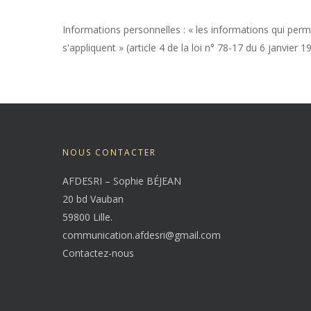
Informations personnelles : « les informations qui perm
s'appliquent » (article 4 de la loi n° 78-17 du 6 janvier 1
NOUS CONTACTER
AFDESRI – Sophie BÉJEAN
20 bd Vauban
59800 Lille.
communication.afdesri@gmail.com
Contactez-nous