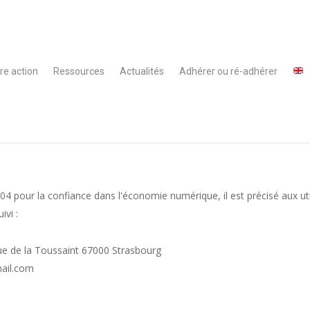
re action
Ressources
Actualités
Adhérer ou ré-adhérer
2004 pour la confiance dans l'économie numérique, il est précisé aux ut
ivi :
e de la Toussaint 67000 Strasbourg
ail.com