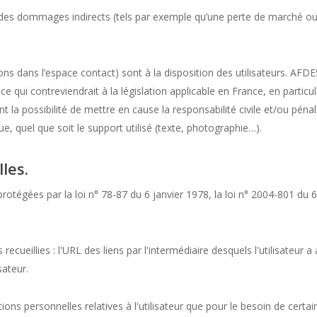
 dommages indirects (tels par exemple qu’une perte de marché ou per
ons dans l’espace contact) sont à la disposition des utilisateurs. AFD
ui contreviendrait à la législation applicable en France, en particuli
la possibilité de mettre en cause la responsabilité civile et/ou péna
e, quel que soit le support utilisé (texte, photographie…).
les.
égées par la loi n° 78-87 du 6 janvier 1978, la loi n° 2004-801 du 6 
 recueillies : l'URL des liens par l'intermédiaire desquels l'utilisateur 
sateur.
ns personnelles relatives à l'utilisateur que pour le besoin de certai