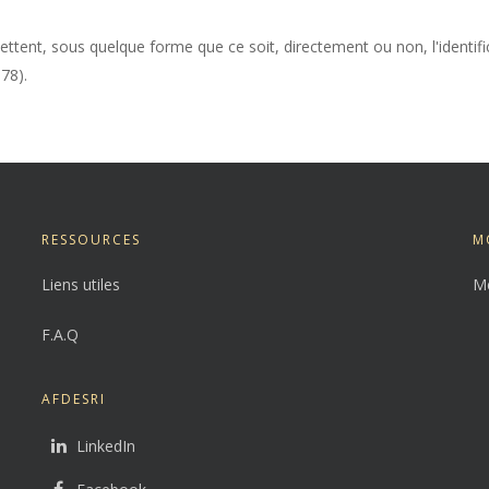
ettent, sous quelque forme que ce soit, directement ou non, l'identif
978).
RESSOURCES
M
Liens utiles
Me
F.A.Q
AFDESRI
LinkedIn