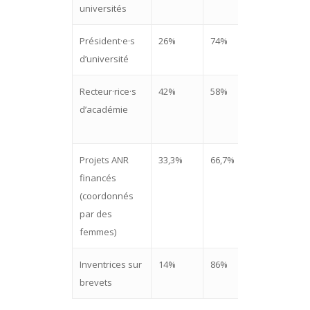
universités
2025
Président·e·s
26%
74%
MESR,
d’université
2025
Recteur·rice·s
42%
58%
AEF
d’académie
Info,
2024
Projets ANR
33,3%
66,7%
ANR,
financés
2023
(coordonnés
par des
femmes)
Inventrices sur
14%
86%
INPI,
brevets
2025