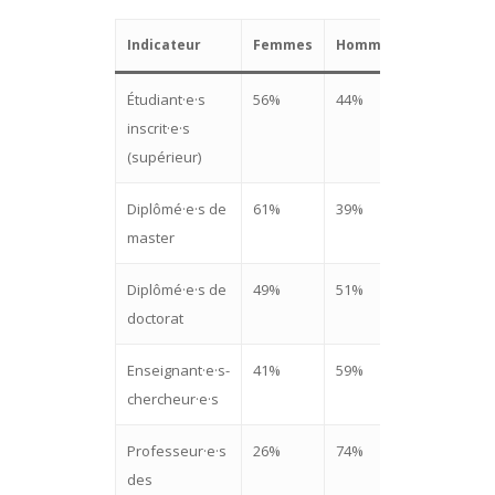
Indicateur
Femmes
Hommes
Source
Étudiant·e·s
56%
44%
MESR
inscrit·e·s
(2022-
(supérieur)
2023)
Diplômé·e·s de
61%
39%
MESR
master
Diplômé·e·s de
49%
51%
MESR
doctorat
Enseignant·e·s-
41%
59%
MESR
chercheur·e·s
Professeur·e·s
26%
74%
She
des
Figures,