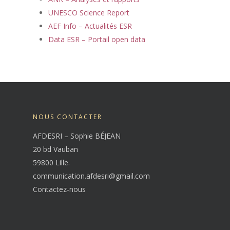
UNESCO Science Report
AEF Info – Actualités ESR
Data ESR – Portail open data
NOUS CONTACTER
AFDESRI – Sophie BÉJEAN
20 bd Vauban
59800 Lille.
communication.afdesri@gmail.com
Contactez-nous