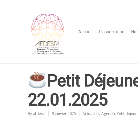
Accueil
L’association
Not
Petit Déjeun
22.01.2025
By
afdesri
9 janvier 2025
Actualités
,
Agenda
,
Petit déjeun