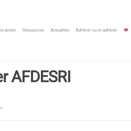
re action
Ressources
Actualités
Adhérer ou ré-adhérer
er AFDESRI
er