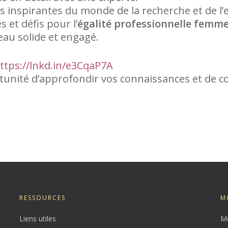
 inspirantes du monde de la recherche et de l
 et défis pour l’
égalité professionnelle fem
eau solide et engagé.
ttps://lnkd.in/e3CqaP7A
nité d’approfondir vos connaissances et de co
RESSOURCES
M
Liens utiles
Me