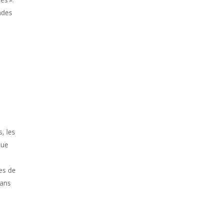
ndes
, les
que
es de
dans