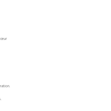
 cœur
ration.
.