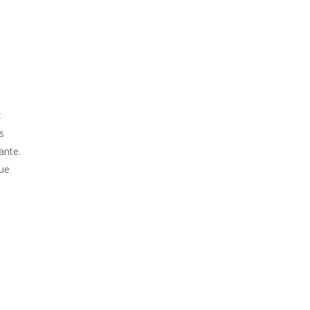
x
s
ante.
que