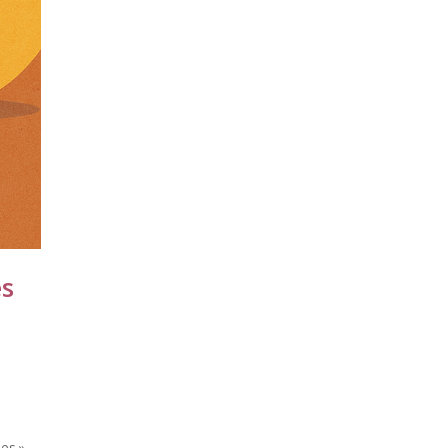
es
es ».