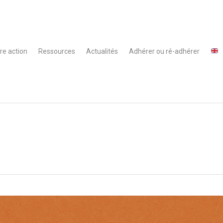
re action
Ressources
Actualités
Adhérer ou ré-adhérer