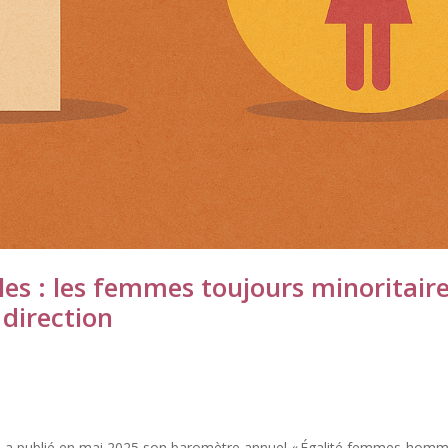
es : les femmes toujours minoritair
 direction
 a publié en mai 2025 son baromètre annuel « Égalité femmes-homm