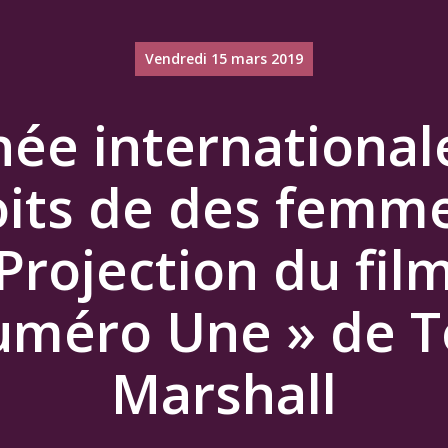
Vendredi 15 mars 2019
née international
oits de des femme
Projection du fil
uméro Une » de T
Marshall