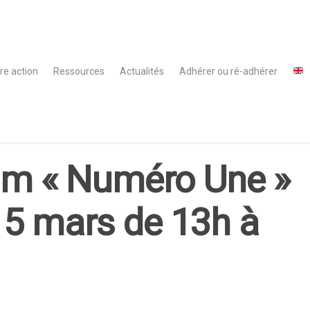
re action
Ressources
Actualités
Adhérer ou ré-adhérer
ilm « Numéro Une »
15 mars de 13h à