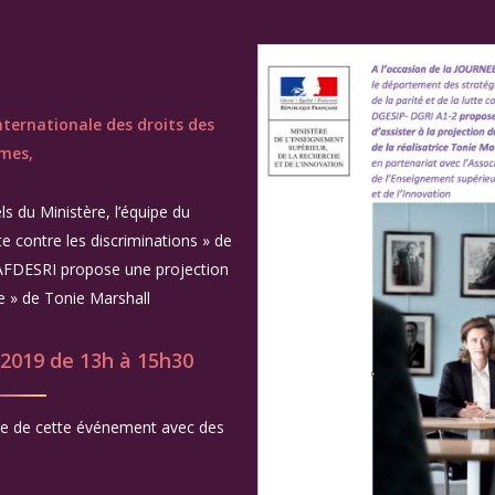
nternationale des droits des
mes,
s du Ministère, l’équipe du
te contre les discriminations » de
’AFDESRI propose une projection
 » de Tonie Marshall
 2019 de 13h à 15h30
che de cette événement avec des