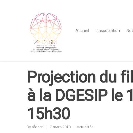
Accueil
L’association
Not
Projection du f
à la DGESIP le 
15h30
By
afdesri
7 mars 2019
Actualités