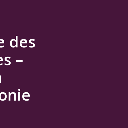
e des
s –
m
onie