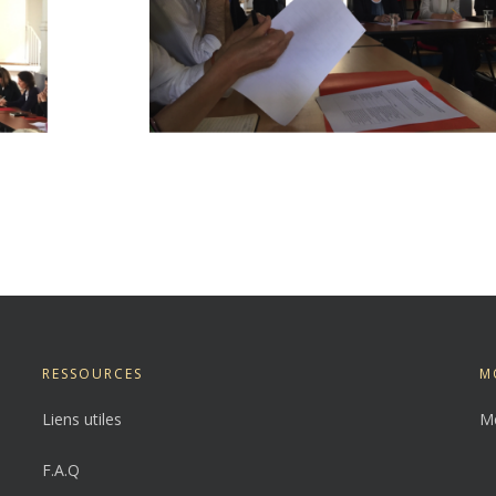
RESSOURCES
M
Liens utiles
Me
F.A.Q