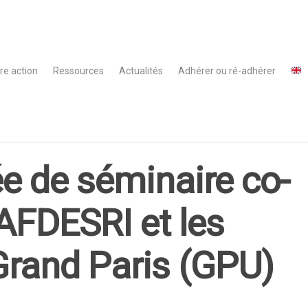
re action
Ressources
Actualités
Adhérer ou ré-adhérer
e de séminaire co-
’AFDESRI et les
Grand Paris (GPU)