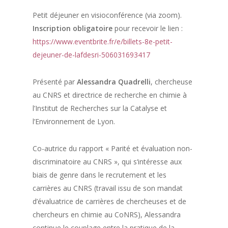
Petit déjeuner en visioconférence (via zoom).
Inscription obligatoire
pour recevoir le lien :
https://www.eventbrite.fr/e/billets-8e-petit-
dejeuner-de-lafdesri-506031693417
Présenté par
Alessandra Quadrelli
, chercheuse
au CNRS et directrice de recherche en chimie à
l’Institut de Recherches sur la Catalyse et
l’Environnement de Lyon.
Co-autrice du rapport « Parité et évaluation non-
discriminatoire au CNRS », qui s‘intéresse aux
biais de genre dans le recrutement et les
carrières au CNRS (travail issu de son mandat
d’évaluatrice de carrières de chercheuses et de
chercheurs en chimie au CoNRS), Alessandra
continue le couplage entre la pratique de la