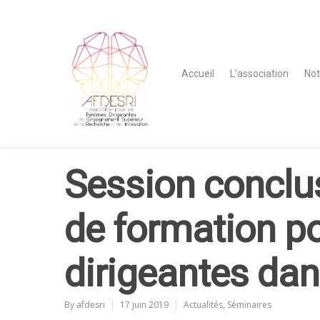
Accueil
L’association
Not
Session conclu
de formation p
dirigeantes dan
By
afdesri
17 juin 2019
Actualités
,
Séminaires