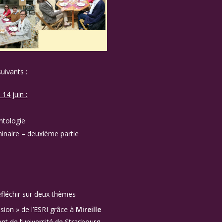
uivants :
 14 juin :
ontologie
éminaire – deuxième partie
éfléchir sur deux thèmes
sion » de l’ESRI grâce à
Mireille
ent de l’université de Strasbourg