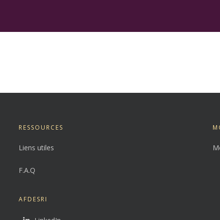
RESSOURCES
M
Liens utiles
Me
F.A.Q
AFDESRI