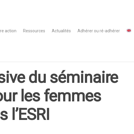
re action
Ressources
Actualités
Adhérer ou ré-adhérer
sive du séminaire
our les femmes
s l’ESRI