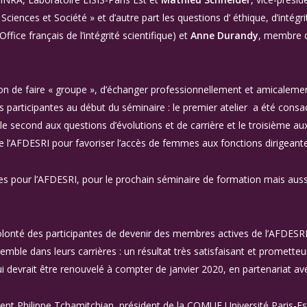
ciences et Société » et d’autre part les questions d’ éthique, d’intégr
(Office français de l’intégrité scientifique) et
Anne Durandy
, membre d
ion de faire « groupe », d’échanger professionnellement et amicalement
s participantes au début du séminaire : le premier atelier a été consac
le second aux questions d’évolutions et de carrière et le troisième aux
e l’AFDESRI pour favoriser l’accès de femmes aux fonctions dirigeante
es pour l’AFDESRI, pour le prochain séminaire de formation mais aus
olonté des participantes de devenir des membres actives de l’AFDESRI
mble dans leurs carrières : un résultat très satisfaisant et prometteur
 devrait être renouvelé à compter de janvier 2020, en partenariat av
ent Philippe Tchamitchian, président de la COMUE Université Paris-Es