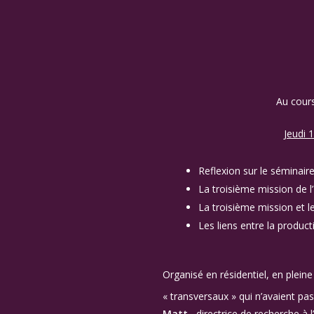
Au cours
Jeudi 1
Reflexion sur le séminair
La troisième mission de l
La troisième mission et l
Les liens entre la product
Organisé en résidentiel, en plein
« transversaux » qui n’avaient pas
Matt
, directrice de recherche à 