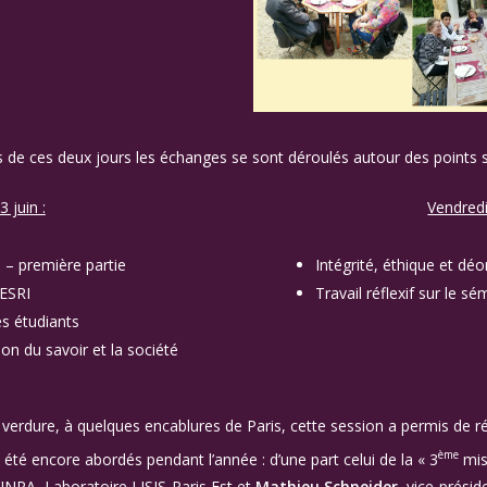
 de ces deux jours les échanges se sont déroulés autour des points s
3 juin :
Vendredi
e – première partie
Intégrité, éthique et dé
’ESRI
Travail réflexif sur le s
es étudiants
ion du savoir et la société
e verdure, à quelques encablures de Paris, cette session a permis de r
ème
 été encore abordés pendant l’année : d’une part celui de la « 3
mis
l’INRA, Laboratoire LISIS-Paris Est et
Mathieu Schneider
, vice-présid