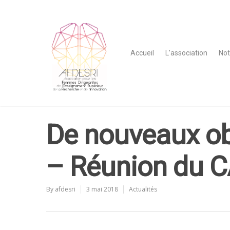
Accueil
L’association
Not
De nouveaux ob
– Réunion du C
By
afdesri
3 mai 2018
Actualités