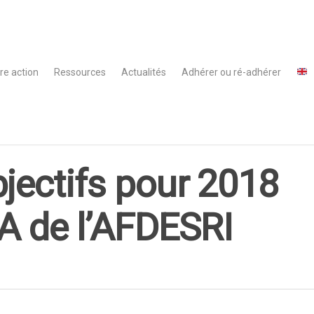
re action
Ressources
Actualités
Adhérer ou ré-adhérer
jectifs pour 2018
A de l’AFDESRI