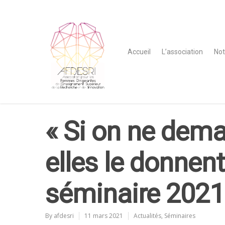
Accueil
L’association
Not
« Si on ne dema
elles le donnent 
séminaire 2021
By
afdesri
11 mars 2021
Actualités
,
Séminaires