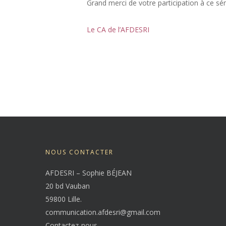
Grand merci de votre participation à ce sém
Le CA de l’AFDESRI
NOUS CONTACTER
AFDESRI – Sophie BÉJEAN
20 bd Vauban
59800 Lille.
communication.afdesri@gmail.com
Contactez-nous