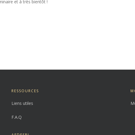
inaire et à très bientôt !
RESSOURCES
M
Liens utiles
Me
F.A.Q
AFDESRI