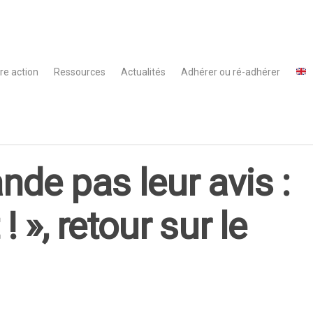
re action
Ressources
Actualités
Adhérer ou ré-adhérer
nde pas leur avis :
! », retour sur le