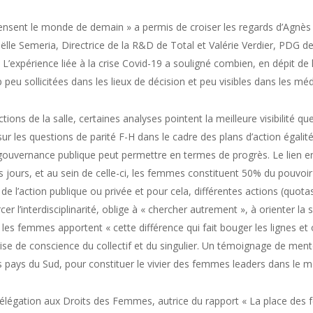
pensent le monde de demain » a permis de croiser les regards d’Agnès 
le Semeria, Directrice de la R&D de Total et Valérie Verdier, PDG de 
L’expérience liée à la crise Covid-19 a souligné combien, en dépit de 
eu sollicitées dans les lieux de décision et peu visibles dans les méd
tions de la salle, certaines analyses pointent la meilleure visibilité qu
ur les questions de parité F-H dans le cadre des plans d’action égalit
ouvernance publique peut permettre en termes de progrès. Le lien entr
s jours, et au sein de celle-ci, les femmes constituent 50% du pouvoi
e l’action publique ou privée et pour cela, différentes actions (quotas
r l’interdisciplinarité, oblige à « chercher autrement », à orienter la 
les femmes apportent « cette différence qui fait bouger les lignes e
ise de conscience du collectif et du singulier. Un témoignage de mento
 pays du Sud, pour constituer le vivier des femmes leaders dans le 
élégation aux Droits des Femmes, autrice du rapport « La place de