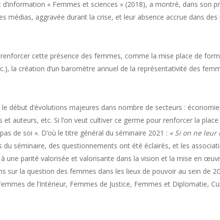
ort d’information « Femmes et sciences » (2018), a montré, dans son p
les médias, aggravée durant la crise, et leur absence accrue dans des
 renforcer cette présence des femmes, comme la mise place de formati
etc.), la création d’un baromètre annuel de la représentativité des femm
nt le début d’évolutions majeures dans nombre de secteurs : économi
es et auteurs, etc. Si l’on veut cultiver ce germe pour renforcer la pl
pas de soi ». D’où le titre général du séminaire 2021 :
« Si on ne leur
ors du séminaire, des questionnements ont été éclairés, et les associ
r à une parité valorisée et valorisante dans la vision et la mise en œ
ns sur la question des femmes dans les lieux de pouvoir au sein de
mmes de l’Intérieur, Femmes de Justice, Femmes et Diplomatie, Cultur