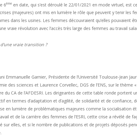
ème
le 6
en date, qui s’est déroulé le 22/01/2021 en mode virtuel, est c
crises (majeures) ont mis en lumière le rôle que peuvent y tenir les 
mes dans les usines. Les femmes découvraient qu’elles pouvaient être
 une vraie révolution avec l’accès très large des femmes au travail salar
d’une vraie transition ?
ni Emmanuelle Garnier, Présidente de l’Université Toulouse-Jean Jaur
ie des sciences et Laurence Corvellec, DGS de l’ENS, sur le thème « D
du CA de l’AFDESRI. Les dirigeantes de cette table ronde portent un 
ectif en termes d’adaptation et d’agilité, de solidarité et de confiance
e mise en lumière de problématiques majeures comme la socialisation ét
travail et de la carrière des femmes de l’ESRI, cette crise a révélé de 
esé sur elles, et si le nombre de publications et de projets déposés p
.